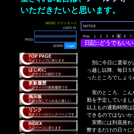
いただきたいと思います。
MODE: ゲストモード
NOTICE
USER ID:
Prev
1
2
3
4
5
6
7
PASS:
日記::どうでもい
ADMIN
TOP PAGE
サイトトップに戻ります
別に今日に選挙があ
はじめに
っ越し以降、毎日５
このサイトの紹介です
ったところでしょう
更新履歴
このサイトの更新履歴です
実のところ、こんな
掲示板
勤を予定していまし
足跡を残してくれると嬉しい
以上もの通勤時間は
リンク
できるのではないか
他サイトへのリンクページです
実際には到底座れる
INDEX
入口ページに戻ります
弊するだけの日々に