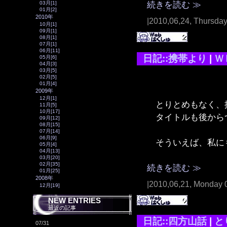
続きを読む ≫
03月[1]
01月[2]
2010年
|2010,06,24, Thursda
10月[1]
09月[1]
08月[1]
07月[1]
06月[11]
日記::携帯より
|
Ｗ
05月[6]
04月[3]
03月[5]
02月[5]
01月[4]
2009年
12月[1]
とりとめもなく、
11月[5]
10月[17]
タイトルも後から
09月[12]
08月[15]
07月[14]
06月[9]
そういえば、私にも
05月[4]
04月[13]
03月[20]
02月[35]
続きを読む ≫
01月[25]
2008年
|2010,06,21, Monday 
12月[19]
NEW ENTRIES
最近の記事
日記::四方山話
|
と
07/31