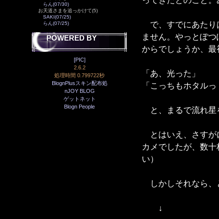
ってきたとのこと。
らん(07/30)
お天道さまを追っかけて(5)
SAKI(07/25)
で、すでにあたりは
らん(07/25)
ません。やっとぽつ
POWERED BY
からでしょうか、最
[PIC]
2.6.2
「あ、光った」
処理時間 0.799722秒
BlognPlusスキン配布処
「こっちもホタルっ
nJOY BLOG
ゲットネット
Blogn People
と、まるで流れ星
とはいえ、さすがに
カメでしたが、数十
い）
しかしそれなら、
↓