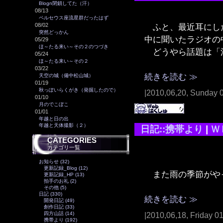
Blogn閉鎖してた（汗）
08/13
ペルセウス座流星群だったはず
ふと、最近耳にした
08/02
突然どっかん
中に聞いたラジオの
05/29
ほ～たる来い～その２のつづき
どうやら話題は「
05/24
ほ～たる来い～その２
03/22
続きを読む ≫
天空の城（備中松山城）
01/19
秋っぽいらくがき（発掘したので）
|2010,06,20, Sunday 
01/10
月のでこぼこ
01/01
年越と日の出
年越と天体撮影（２）
日記::携帯より
|
Ｗ
CATEGORIES
カテゴリ一覧
お知らせ (32)
更新記録_Blog (12)
また雨の季節がや
更新記録_HP (13)
拍手のお礼 (2)
その他 (5)
日記 (330)
続きを読む ≫
開発日記 (49)
創作日記 (33)
四方山話 (14)
|2010,06,18, Friday 0
携帯より (192)