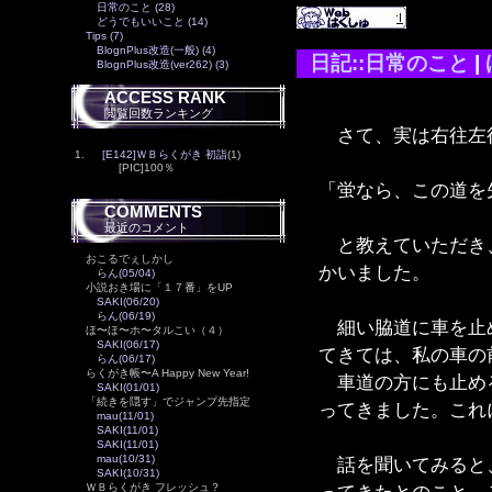
日常のこと (28)
どうでもいいこと (14)
Tips (7)
BlognPlus改造(一般) (4)
日記::日常のこと
|
BlognPlus改造(ver262) (3)
ACCESS RANK
閲覧回数ランキング
さて、実は右往左
1.
[E142]ＷＢらくがき 初詣
(1)
[PIC]100％
「蛍なら、この道を
COMMENTS
最近のコメント
と教えていただき、
おこるでぇしかし
かいました。
らん(05/04)
小説おき場に「１７番」をUP
SAKI(06/20)
らん(06/19)
細い脇道に車を止め
ほ〜ほ〜ホ〜タルこい（４）
SAKI(06/17)
てきては、私の車の
らん(06/17)
らくがき帳〜A Happy New Year!
車道の方にも止める
SAKI(01/01)
「続きを隠す」でジャンプ先指定
ってきました。これ
mau(11/01)
SAKI(11/01)
SAKI(11/01)
mau(10/31)
話を聞いてみると、
SAKI(10/31)
ＷＢらくがき フレッシュ？