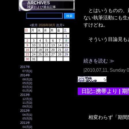
ARCHIVES
検索および過去記事
とはいうものの、最
ない執筆活動にも生
すけどね。
<前月
2026年08月
次月>
日
月
火
水
木
金
土
1
そういう目論見も
2
3
4
5
6
7
8
9
10
11
12
13
14
15
16
17
18
19
20
21
22
23
24
25
26
27
28
29
30
31
続きを読む ≫
2017年
|2010,07,11, Sunday 
07月[1]
2014年
08月[2]
05月[2]
03月[1]
日記::携帯より
|
期
01月[4]
2013年
12月[1]
11月[2]
09月[1]
2012年
06月[1]
相変わらず「期間
05月[5]
2011年
04月[2]