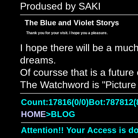
Prodused by SAKI
The Blue and Violet Storys
Thank you for your visit. I hope you a pleasure.
I hope there will be a muc
dreams.
Of coursse that is a future
The Watchword is "Picture 
Count:17816(0/0)Bot:787812(
HOME
>BLOG
Attention!! Your Access is do