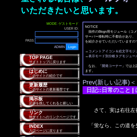
いただきたいと思います。
MODE: ゲストモード
NOTICE
USER ID:
拙作のBlogn用モジュール（コ
サーバー移転時に不都合があり、
PASS:
を紹介させていただいていますの
ADMIN
→
コメントアイコン＆絵文字モジ
→
表示モード別分岐タグモジュー
TOP PAGE
サイトトップに戻ります
なお、「
開発コーナー
」では上
はじめに
ます。
このサイトの紹介です
Prev(新しい記事)＜
更新履歴
日記::日常のこと
|
このサイトの更新履歴です
掲示板
足跡を残してくれると嬉しい
さて、実は右往左
リンク
他サイトへのリンクページです
「蛍なら、この道を
INDEX
入口ページに戻ります