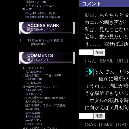
日常のこと (28)
コメント
どうでもいいこと (14)
Tips (7)
BlognPlus改造(一般) (4)
動画、ちらちらと蛍
BlognPlus改造(ver262) (3)
カエルの鳴き声が、
ACCESS RANK
私は、見たことない
閲覧回数ランキング
近年、蛍が見たいと
1.
[E142]ＷＢらくがき 初詣
(1)
ず……。探せば近所
[PIC]100％
COMMENTS
最近のコメント
| らん | EMAIL | URL |
おこるでぇしかし
らん さん、い
らん(05/04)
小説おき場に「１７番」をUP
確かに場所が
SAKI(06/20)
らん(06/19)
ょうねぇ。周囲が暗
ほ〜ほ〜ホ〜タルこい（４）
SAKI(06/17)
うな場所でもないし
らん(06/17)
らくがき帳〜A Happy New Year!
ホタルの観れる時
SAKI(01/01)
「続きを隠す」でジャンプ先指定
に向かえば７月初旬
mau(11/01)
SAKI(11/01)
SAKI(11/01)
mau(10/31)
| SAKI | EMAIL | URL 
SAKI(10/31)
ＷＢらくがき フレッシュ？