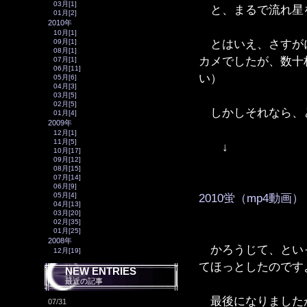
03月[1]
と、まるで流れ星
01月[2]
2010年
10月[1]
とはいえ、さすがに
09月[1]
08月[1]
カメでしたが、数十
07月[1]
06月[11]
い）
05月[6]
04月[3]
03月[5]
02月[5]
しかしそれなら、
01月[4]
2009年
12月[1]
11月[5]
↓
10月[17]
09月[12]
08月[15]
07月[14]
06月[9]
05月[4]
2010蛍（mp4動画）
04月[13]
03月[20]
02月[35]
01月[25]
2008年
かろうじて、といっ
12月[19]
てほっとしたのです
NEW ENTRIES
最近の記事
最後になりましたが
07/31