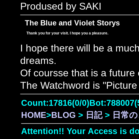
Prodused by SAKI
The Blue and Violet Storys
Thank you for your visit. I hope you a pleasure.
I hope there will be a muc
dreams.
Of coursse that is a future
The Watchword is "Picture 
Count:17816(0/0)Bot:788007(
HOME
>
BLOG
>
日記
>
日常の
Attention!! Your Access is do