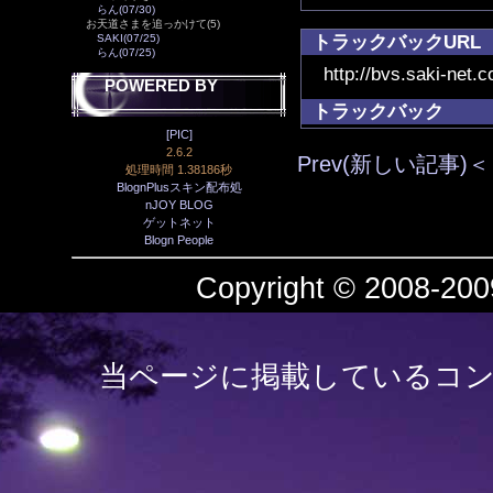
らん(07/30)
お天道さまを追っかけて(5)
トラックバックURL
SAKI(07/25)
らん(07/25)
http://bvs.saki-net.
POWERED BY
トラックバック
[PIC]
2.6.2
Prev(新しい記事)＜
処理時間 1.38186秒
BlognPlusスキン配布処
nJOY BLOG
ゲットネット
Blogn People
Copyright © 2008-2009
当ページに掲載しているコン