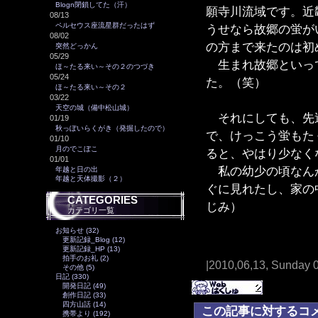
Blogn閉鎖してた（汗）
願寺川流域です。近
08/13
ペルセウス座流星群だったはず
うせなら故郷の蛍が
08/02
の方まで来たのは初
突然どっかん
05/29
生まれ故郷といって
ほ～たる来い～その２のつづき
05/24
た。（笑）
ほ～たる来い～その２
03/22
天空の城（備中松山城）
それにしても、先週
01/19
秋っぽいらくがき（発掘したので）
で、けっこう蛍もた
01/10
月のでこぼこ
ると、やはり少なく
01/01
私の幼少の頃なんか
年越と日の出
年越と天体撮影（２）
ぐに見れたし、家の
CATEGORIES
じみ）
カテゴリ一覧
お知らせ (32)
更新記録_Blog (12)
更新記録_HP (13)
拍手のお礼 (2)
|2010,06,13, Sunday 
その他 (5)
日記 (330)
開発日記 (49)
創作日記 (33)
四方山話 (14)
この記事に対するコ
携帯より (192)