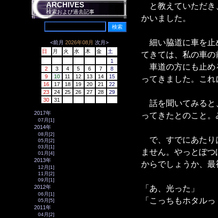
ARCHIVES
と教えていただき、
検索および過去記事
かいました。
細い脇道に車を止め
<前月
2026年08月
次月>
日
月
火
水
木
金
土
てきては、私の車の
1
車道の方にも止める
2
3
4
5
6
7
8
9
10
11
12
13
14
15
ってきました。これ
16
17
18
19
20
21
22
23
24
25
26
27
28
29
30
31
話を聞いてみると、
2017年
ってきたとのこと。
07月[1]
2014年
08月[2]
で、すでにあたりは
05月[2]
03月[1]
ません。やっとぽつ
01月[4]
2013年
からでしょうか、最
12月[1]
11月[2]
09月[1]
「あ、光った」
2012年
06月[1]
「こっちもホタルっ
05月[5]
2011年
04月[2]