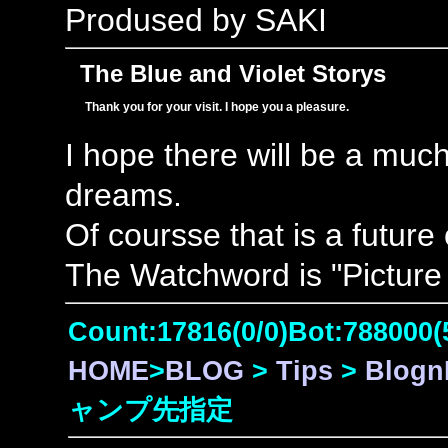
Prodused by SAKI
The Blue and Violet Storys
Thank you for your visit. I hope you a pleasure.
I hope there will be a muc
dreams.
Of coursse that is a future
The Watchword is "Picture 
Count:17816(0/0)Bot:788000(
HOME
>
BLOG
>
Tips
>
Blog
ャンプ先指定