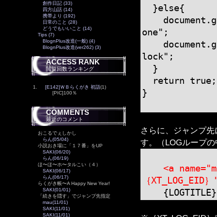
創作日記 (33)
}else{
四方山話 (14)
携帯より (192)
document.getE
日常のこと (28)
どうでもいいこと (14)
one";
Tips (7)
BlognPlus改造(一般) (4)
document.getE
BlognPlus改造(ver262) (3)
lock";
ACCESS RANK
}
閲覧回数ランキング
return true;
1.
[E142]ＷＢらくがき 初詣
(1)
}
[PIC]100％
COMMENTS
最近のコメント
さらに、ジャンプ先
おこるでぇしかし
らん(05/04)
す。（LOGループ
小説おき場に「１７番」をUP
SAKI(06/20)
らん(06/19)
ほ〜ほ〜ホ〜タルこい（４）
<a name="
SAKI(06/17)
らん(06/17)
｛XT_LOG_EID｝"
らくがき帳〜A Happy New Year!
SAKI(01/01)
{LOGTITLE}
「続きを隠す」でジャンプ先指定
mau(11/01)
SAKI(11/01)
SAKI(11/01)