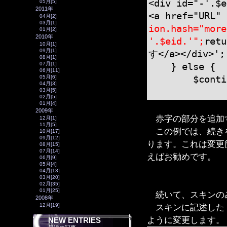
<div id="-'.$e
05月[5]
2011年
<a href="URL" 
04月[2]
03月[1]
ion.hash="more
01月[2]
2010年
'.$eid.'";
ret
10月[1]
09月[1]
す</a></div>';
08月[1]
07月[1]
} else {
06月[11]
05月[6]
$continue
04月[3]
03月[5]
02月[5]
01月[4]
2009年
赤字の部分を追加
12月[1]
11月[5]
この例では、続きを
10月[17]
09月[12]
ります。これは変更箇所
08月[15]
07月[14]
えばお勧めです。
06月[9]
05月[4]
04月[13]
03月[20]
02月[35]
01月[25]
続いて、スキンの
2008年
12月[19]
スキンに記述した「続
ように変更します。
NEW ENTRIES