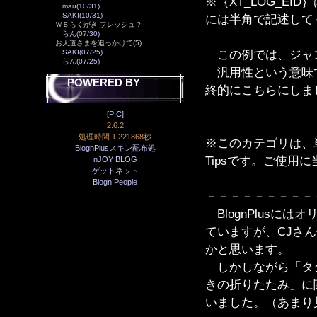
※｛XT_LOG_E
mau(10/31)
SAKI(10/31)
には半角で記述して
ＷＢらくがき フレッシュ？
らん(07/30)
お天道さまを追っかけて(5)
この例では、ジャン
SAKI(07/25)
らん(07/25)
汎用性という意味で
POWERED BY
終的にこちらにしま
[PIC]
2.6.2
処理時間 1.221868秒
※このカテゴリは、単に
BlognPlusスキン配布処
Tipsです。ご使用
nJOY BLOG
ゲットネット
Blogn People
－－－－－－－－－
BlognPlusに
ていますが、CJさ
かと思います。
しかしながら「タグ
きの折りたたみ」に
いました。（あまり