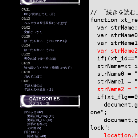
最近の記事
07/31
// 「続きを読
Blogn閉鎖してた（汗）
08/13
function xt_re
ペルセウス座流星群だったはず
var strName;
08/02
突然どっかん
var strName0
05/29
ほ～たる来い～その２のつづき
var strName1
05/24
var strName2
ほ～たる来い～その２
03/22
if((xt_id==""
天空の城（備中松山城）
01/19
strName=xt_i
秋っぽいらくがき（発掘したので）
01/10
strName0 = "-
月のでこぼこ
strName1 = "+
01/01
年越と日の出
strName2 = "m
年越と天体撮影（２）
if(xt_flg==0
CATEGORIES
カテゴリ一覧
document.getE
one";
お知らせ (32)
更新記録_Blog (12)
document.getE
更新記録_HP (13)
拍手のお礼 (2)
lock";
その他 (5)
日記 (330)
location.has
開発日記 (49)