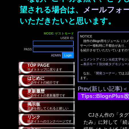
望される場合は、
メールフォ
いただきたいと思います。
MODE: ゲストモード
NOTICE
USER ID:
拙作のBlogn用モジュール（コ
サーバー移転時に不都合があり、
PASS:
を紹介させていただいていますの
ADMIN
→
コメントアイコン＆絵文字モジ
→
表示モード別分岐タグモジュー
TOP PAGE
サイトトップに戻ります
なお、「
開発コーナー
」では上
はじめに
ます。
このサイトの紹介です
Prev(新しい記事)＜
更新履歴
Tips::BlognPlu
このサイトの更新履歴です
掲示板
足跡を残してくれると嬉しい
CJさん作の「タグ
リンク
たみ」に対して「続
他サイトへのリンクページです