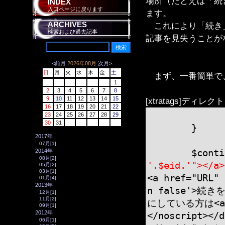
場所（たとえば「続
INDEX
入口ページに戻ります
ます。
ARCHIVES
これにより「続き」
検索および過去記事
記事を見失うことが
<前月
2026年08月
次月>
日
月
火
水
木
金
土
まず、一番簡単で
1
2
3
4
5
6
7
8
9
10
11
12
13
14
15
[xtratags]ディレク
16
17
18
19
20
21
22
23
24
25
26
27
28
29
30
31
}
2017年
07月[1]
2014年
$continu
08月[2]
'.$eid.'"></a>
05月[2]
03月[1]
<a href="URL" 
01月[4]
2013年
n false'>続きを
12月[1]
11月[2]
にしている方は<a h
09月[1]
2012年
</noscript></d
06月[1]