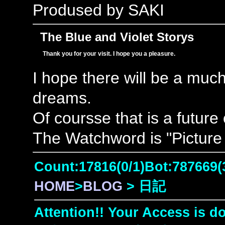
Prodused by SAKI
The Blue and Violet Storys
Thank you for your visit. I hope you a pleasure.
I hope there will be a muc
dreams.
Of coursse that is a future
The Watchword is "Picture 
Count:17816(0/1)Bot:787669(
HOME
>
BLOG
> 日記
Attention!! Your Access is do