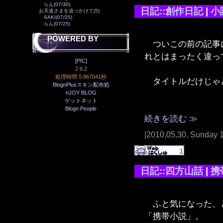
らん(07/30)
日記::創作日記
|
小
お天道さまを追っかけて(5)
SAKI(07/25)
らん(07/25)
POWERED BY
ついこの前の記事に
れとはまったく違っ
[PIC]
2.6.2
処理時間 0.867041秒
タイトルだけじゃ
BlognPlusスキン配布処
nJOY BLOG
ゲットネット
Blogn People
続きを読む ≫
|2010,05,30, Sunday 
日記::四方山話
|
携
ふと気になった、と
「携帯小説」。