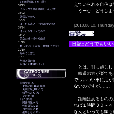
Blogn閉鎖してた（汗）
えていられる自信は
08/13
ペルセウス座流星群だったはず
うーむ、どうしよ
08/02
突然どっかん
05/29
ほ～たる来い～その２のつづき
|2010,06,10, Thursda
05/24
ほ～たる来い～その２
03/22
天空の城（備中松山城）
01/19
日記::どうでもい
秋っぽいらくがき（発掘したので）
01/10
月のでこぼこ
01/01
年越と日の出
年越と天体撮影（２）
とは、引っ越しして
CATEGORIES
鉄道の方が楽であろ
カテゴリ一覧
でついつい車に足が
お知らせ (32)
ないのですが……。
更新記録_Blog (12)
更新記録_HP (13)
拍手のお礼 (2)
その他 (5)
距離はあるものの、
日記 (330)
開発日記 (49)
れば１時間３０～４
創作日記 (33)
四方山話 (14)
なんといっても家も
携帯より (192)