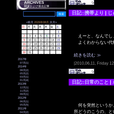
ARCHIVES
検索および過去記事
日記::携帯より
|
じ
<前月
2026年08月
次月>
日
月
火
水
木
金
土
1
えーと、なんでし
2
3
4
5
6
7
8
9
10
11
12
13
14
15
よくわからない代
16
17
18
19
20
21
22
23
24
25
26
27
28
29
30
31
続きを読む ≫
2017年
|2010,06,11, Friday 1
07月[1]
2014年
08月[2]
05月[2]
03月[1]
01月[4]
日記::日常のこと
|
2013年
12月[1]
11月[2]
09月[1]
2012年
06月[1]
何を突然というか、
05月[5]
2011年
所どうのこうの、と
04月[2]