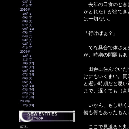
03月[1]
去年の日食のときは
01月[2]
2010年
がとれた）が出てき
10月[1]
は一切ない。
09月[1]
08月[1]
07月[1]
06月[11]
「行けばぁ？」
05月[6]
04月[3]
03月[5]
02月[5]
てな具合で体さえ空
01月[4]
2009年
が、時期の問題もあ
12月[1]
11月[5]
10月[17]
09月[12]
田舎に住んでいた頃
08月[15]
07月[14]
けにもいくまい。同
06月[9]
05月[4]
と遅い時期だと思い
04月[13]
まで、遅くても（高
03月[20]
02月[35]
01月[25]
2008年
いかん、もし動くと
12月[19]
備も何もあったもん
NEW ENTRIES
最近の記事
ここで見送ると丸々
07/31