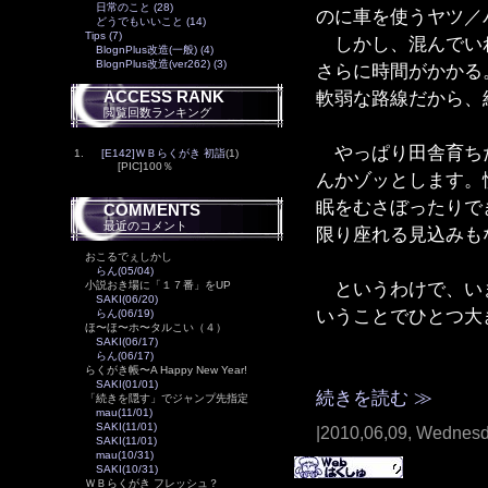
日常のこと (28)
のに車を使うヤツ／
どうでもいいこと (14)
Tips (7)
しかし、混んでいれ
BlognPlus改造(一般) (4)
BlognPlus改造(ver262) (3)
さらに時間がかかる
軟弱な路線だから、
ACCESS RANK
閲覧回数ランキング
やっぱり田舎育ちだ
1.
[E142]ＷＢらくがき 初詣
(1)
[PIC]100％
んかゾッとします。
眠をむさぼったりで
COMMENTS
最近のコメント
限り座れる見込みも
おこるでぇしかし
らん(05/04)
というわけで、いま
小説おき場に「１７番」をUP
SAKI(06/20)
いうことでひとつ大
らん(06/19)
ほ〜ほ〜ホ〜タルこい（４）
SAKI(06/17)
らん(06/17)
らくがき帳〜A Happy New Year!
SAKI(01/01)
続きを読む ≫
「続きを隠す」でジャンプ先指定
mau(11/01)
SAKI(11/01)
|2010,06,09, Wednes
SAKI(11/01)
mau(10/31)
SAKI(10/31)
ＷＢらくがき フレッシュ？