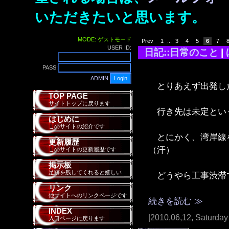
いただきたいと思います。
MODE: ゲストモード
Prev
1
...
3
4
5
6
7
USER ID:
日記::日常のこと
|
PASS:
ADMIN
とりあえず出発し
TOP PAGE
サイトトップに戻ります
行き先は未定とい
はじめに
このサイトの紹介です
とにかく、湾岸線を
更新履歴
（汗）
このサイトの更新履歴です
掲示板
足跡を残してくれると嬉しい
どうやら工事渋滞
リンク
他サイトへのリンクページです
続きを読む ≫
INDEX
|2010,06,12, Saturday
入口ページに戻ります