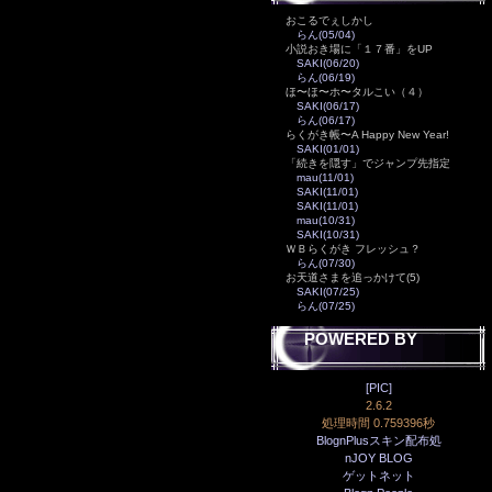
おこるでぇしかし
らん(05/04)
小説おき場に「１７番」をUP
SAKI(06/20)
らん(06/19)
ほ〜ほ〜ホ〜タルこい（４）
SAKI(06/17)
らん(06/17)
らくがき帳〜A Happy New Year!
SAKI(01/01)
「続きを隠す」でジャンプ先指定
mau(11/01)
SAKI(11/01)
SAKI(11/01)
mau(10/31)
SAKI(10/31)
ＷＢらくがき フレッシュ？
らん(07/30)
お天道さまを追っかけて(5)
SAKI(07/25)
らん(07/25)
POWERED BY
[PIC]
2.6.2
処理時間 0.759396秒
BlognPlusスキン配布処
nJOY BLOG
ゲットネット