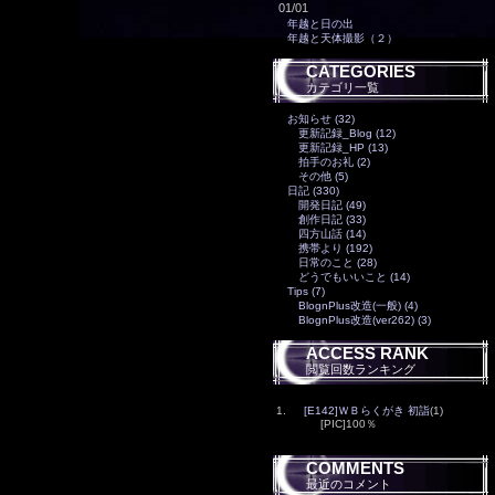
01/01
年越と日の出
年越と天体撮影（２）
CATEGORIES
カテゴリ一覧
お知らせ (32)
更新記録_Blog (12)
更新記録_HP (13)
拍手のお礼 (2)
その他 (5)
日記 (330)
開発日記 (49)
創作日記 (33)
四方山話 (14)
携帯より (192)
日常のこと (28)
どうでもいいこと (14)
Tips (7)
BlognPlus改造(一般) (4)
BlognPlus改造(ver262) (3)
ACCESS RANK
閲覧回数ランキング
1.
[E142]ＷＢらくがき 初詣
(1)
[PIC]100％
COMMENTS
最近のコメント