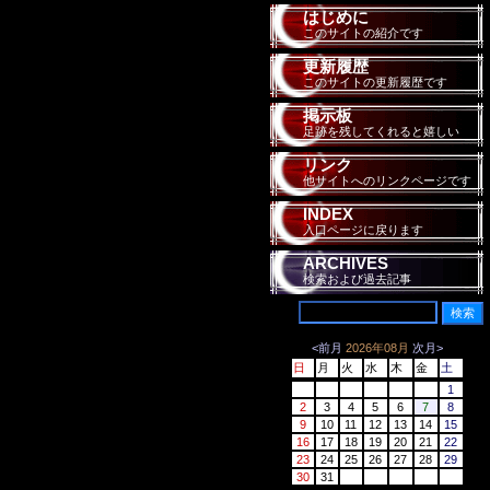
はじめに
このサイトの紹介です
更新履歴
このサイトの更新履歴です
掲示板
足跡を残してくれると嬉しい
リンク
他サイトへのリンクページです
INDEX
入口ページに戻ります
ARCHIVES
検索および過去記事
<前月
2026年08月
次月>
日
月
火
水
木
金
土
1
2
3
4
5
6
7
8
9
10
11
12
13
14
15
16
17
18
19
20
21
22
23
24
25
26
27
28
29
30
31