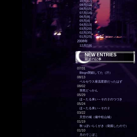
10月[17]
09月[12]
08月[15]
07月[14]
06月[9]
05月[4]
04月[13]
03月[20]
02月[35]
01月[25]
2008年
12月[19]
NEW ENTRIES
最近の記事
07/31
Blogn閉鎖してた（汗）
08/13
ペルセウス座流星群だったはず
08/02
突然どっかん
05/29
ほ～たる来い～その２のつづき
05/24
ほ～たる来い～その２
03/22
天空の城（備中松山城）
01/19
秋っぽいらくがき（発掘したので）
01/10
月のでこぼこ