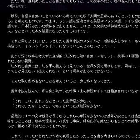
ただ、唯一批判めいたことを書かせてもらうと。この携帯小説が、巷の若人にもて
の類推です。
以前、言語や言葉のことでいろいろ考えていた頃「人間の思考のあり方というもの
る」と考えたものです。つまり、ラテン語を源流とする英語やフランス語、ドイツ語
語です。日本語みたいな曖昧さはありません。これは、文化的な精神構造の違いにな
人」などといった本が話題になったりするわけです。
それと同じように、ひょっとしたら携帯小説のスタイルが、感情移入しやすく、も
構造って、そういう「スタイル」になっているんじゃないかって……。
あまり深く物事を考えずに直感的に紡がれる短い言葉（＝セリフ）、携帯の１画面
れない狭い視野。
紡がれる言葉には、紡ぎ手の捉える（見ている）世界が見え隠れします。同時に、
までしか見えない（捉えられない）という現実があるのではないか。
そんな取り留めもないことを考えていると、少し怖くなってきた。
携帯小説を読んで、私自身が気づいた特徴（上の解説サイトでは指摘されていなか
「それ、これ、あれ」などといった指示語が少ない。
「それで、だが、しかし、でも」といった接続詞が少ない。
必然的に１つの文や段落が長くなるこれらの単語が少ないのは携帯小説としては当
味するところは、物事の理由や、相反する事象、紆余曲折を経ながらもひとつの結果
るか、極めて不十分だというものです。
これで、いったいどれだけ作者の表現したかったことを書き表せられるのでしょう