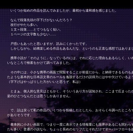
いくつか短めの作品を読んでみましたが、最初から違和感を感じました。
なんで段落先頭の字下げがないんだろう？
改行がやたら多い。
１文＝段落……とてつもなく短い。
１ページの文字数も少ない……
戸惑いもあったと思いますが、読みにくかったです。
しかしながら、結構楽しめる作品もあるんだな、というのも正直な感想ではありま
携帯小説が「そのように」なっているのには、それに応じた理由もあるらしく、い
いなところで検索をかけて調べてみました。
その中には、小さな携帯の画面で閲覧することが前提だから、と納得できるものも
たような基本的な日本語文章のルールを逸脱するだけの説得力にはやや欠けているよ
（字下げはやっぱりした方がいいと思うぞ、私は）
とまぁ、個人的な意見はともかく、そういうあり方が認知され、ここまで広まった
姿のひとつなんだとは思うしかありません。
で、話は戻って私の作品のいくつかを投稿したとしたら、おそらく今調べたところ
がありそうです。
基本的に小さい画面で、つまり一度に表示できる情報量にも限界があるにも関わら
たら多い。普通の小説なら、ちょっと長めのセリフだとそれだけでオーバーフローを