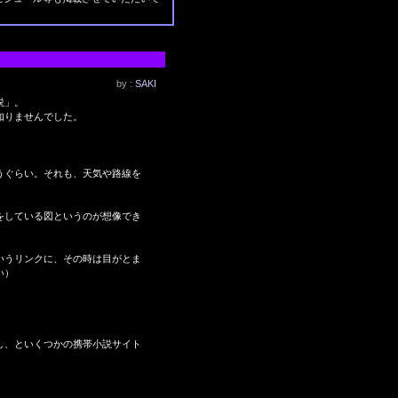
by :
SAKI
説」。
知りませんでした。
うぐらい。それも、天気や路線を
をしている図というのが想像でき
いうリンクに、その時は目がとま
い）
し、といくつかの携帯小説サイト