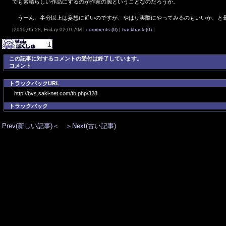
でも素晴らしい作品にするのが作家の腕ということなのだろうか。
うーん、半分以上は妄想に近いのですが、やはり実際にやってみるのもいいか、と
|2010,05,28, Friday 02:01 AM |
comments (0)
|
trackback (0)
|
この記事に対するコメントの受付は終了しています。
コメント
トラックバックURL
http://bvs.saki-net.com/tb.php/328
トラックバック
Prev(新しい記事)＜
＞Next(古い記事)