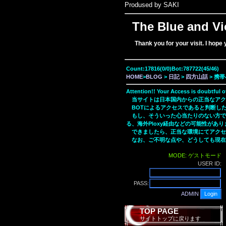
Prodused by SAKI
The Blue and Vi
Thank you for your visit. I hope
Count:17816(0/0)Bot:787722(45/46)
HOME
>
BLOG
>
日記
>
四方山話
> 携
Attention!! Your Access is doubtful o
当サイトは日本国内からの正当なアク
BOTによるアクセスであると判断した
もし、そういった心当たりのない方で
る、海外Ploxy経由などの可能性があり
できましたら、正当な環境にてアクセ
なお、ご不明な点や、どうしても現在
MODE: ゲストモード
USER ID:
PASS:
ADMIN
TOP PAGE
サイトトップに戻ります