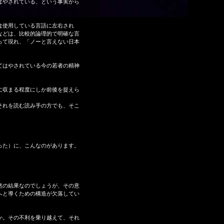
はやされている、という事実から
は使用している言語に左右され
などは、比較的論理的で明確な言
って現れ、「ノーと言えない日本
てはやされている今の若者の精神
に収まる程度にしか前後を捉えら
それを読む読み手の方でも、そこ
った）に、こんなのがあります。
然の結果なのでしょうが、その意
へと導くための構造が欠落してい
か。その不利を乗り越えて、それ