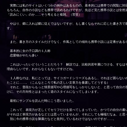
実際には私のサイトはいくつかの例外はあるものの、基本的には携帯での閲覧に対
もちろん、自作の小説なども携帯で読めるわけですが、先ほど見た携帯小説とは全然
「読みにくい」のか……そう考えると複雑。（苦笑）
やはり、郷に入れば郷に従えではないですが、もし書くならそれに応じた書き方で
す。
また、書き方のスタイルだけでなく、作風としての傾向も携帯小説には定番がある
基本的に女の子口調の１人称
恋愛物がやたら多い
これはいったいどういうことだろう？ 解説では、比較的若年層にウける、すなは
理由らしいです。わからなくもないですけどね。
１人称なのは、私にとっては、サイコガードシリーズもあるし、それほど困らない
たことに……。（こんなところで私の乏しい文章力を暴露してどうする）
それと、普段からもっと情景描写や心理描写をしっかりしないと、と思って自分の
けに、その方向性とはまったく逆のスタイルになってしまいます。
最初にサンプルを読んだ時にこう思いました。
これって、表現力が乏しくてセリフだけを並べてしまっていた、かつての自分の書
がそれほど表現力があるなどとは思っていませんが、それにしても極端だなぁ、と思
別に今の携帯小説を陳腐だなどと批判しているわけではないのですが……。