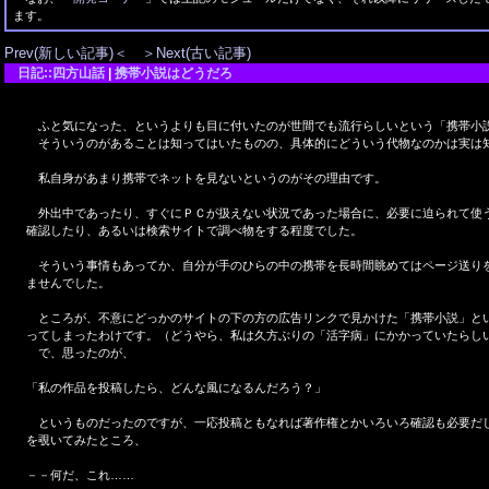
ます。
Prev(新しい記事)＜
＞Next(古い記事)
日記::四方山話
|
携帯小説はどうだろ
ふと気になった、というよりも目に付いたのが世間でも流行らしいという「携帯小
そういうのがあることは知ってはいたものの、具体的にどういう代物なのかは実は
私自身があまり携帯でネットを見ないというのがその理由です。
外出中であったり、すぐにＰＣが扱えない状況であった場合に、必要に迫られて使
確認したり、あるいは検索サイトで調べ物をする程度でした。
そういう事情もあってか、自分が手のひらの中の携帯を長時間眺めてはページ送り
ませんでした。
ところが、不意にどっかのサイトの下の方の広告リンクで見かけた「携帯小説」と
ってしまったわけです。（どうやら、私は久方ぶりの「活字病」にかかっていたらし
で、思ったのが、
「私の作品を投稿したら、どんな風になるんだろう？」
というものだったのですが、一応投稿ともなれば著作権とかいろいろ確認も必要だ
を覗いてみたところ、
－－何だ、これ……