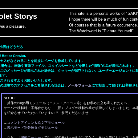
This site is a personal works of "SAKI
olet Storys
I hope there will be a much of fun con
Of coursse that is a future occurrence.
 you a pleasure.
The Watchword is "Picture Yourself".
帯小説はどうだろ
f Bot or Crawler.
セスがなされることを前提にページを作成しています。
場合は、画像や書庫ファイル、スタイルシートなどを廃した"情報"のみが表示されます。
このメッセージが表示された場合は、クッキーが保存されない、ユーザーエージェントにB
ます。
スされますようお願いいたします。
の環境でのアクセスをご希望される場合は、
メールフォーム
にて相談して頂ければ善処さ
NOTICE
拙作のBlogn用モジュール（コメントアイコン等）をお求めに立ち寄られた方へ、
サーバー移転時に不都合があり、（旧）ブログの移転作業が頓挫してしまいました。本
を紹介させていただいていますのでご参照くださいませ。
→
コメントアイコン＆絵文字モジュール
→
表示モード別分岐タグモジュール
なお、「
開発コーナー
」では上記のモジュールだけでなく、それ以降にリリースした