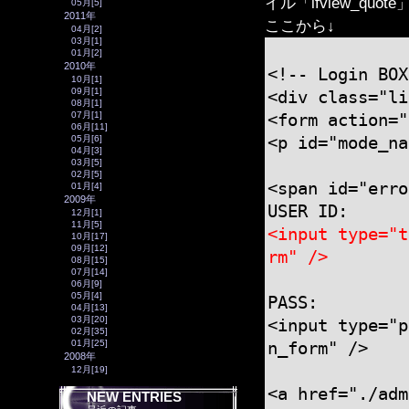
イル「ifview_quot
05月[5]
2011年
ここから↓
04月[2]
03月[1]
01月[2]
2010年
<!-- Login BOX
10月[1]
09月[1]
<div class="li
08月[1]
07月[1]
<form action="
06月[11]
05月[6]
<p id="mode_na
04月[3]
03月[5]
02月[5]
<span id="erro
01月[4]
2009年
USER ID:
12月[1]
11月[5]
<input type="t
10月[17]
09月[12]
rm" />
08月[15]
07月[14]
06月[9]
05月[4]
PASS:
04月[13]
03月[20]
<input type="p
02月[35]
01月[25]
n_form" />
2008年
12月[19]
<a href="./adm
NEW ENTRIES