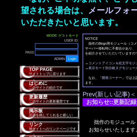
望される場合は、
メールフォ
いただきたいと思います。
MODE: ゲストモード
NOTICE
USER ID:
拙作のBlogn用モジュール（コ
サーバー移転時に不都合があり、
PASS:
を紹介させていただいていますの
ADMIN
→
コメントアイコン＆絵文字モジ
→
表示モード別分岐タグモジュー
TOP PAGE
サイトトップに戻ります
なお、「
開発コーナー
」では上
はじめに
ます。
このサイトの紹介です
Prev(新しい記事)＜
更新履歴
お知らせ::更新記録_
このサイトの更新履歴です
掲示板
足跡を残してくれると嬉しい
拙作のモジュール「
リンク
お知らせいたします
他サイトへのリンクページです