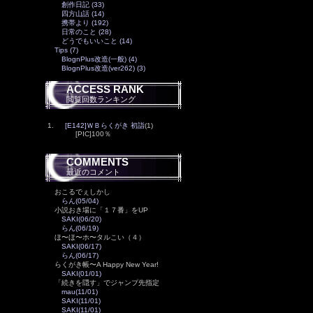
創作日記 (33)
四方山話 (14)
携帯より (192)
日常のこと (28)
どうでもいいこと (14)
Tips (7)
BlognPlus改造(一般) (4)
BlognPlus改造(ver262) (3)
ACCESS RANK
閲覧回数ランキング
1.
[E142]ＷＢらくがき 初詣
(1)
[PIC]100％
COMMENTS
最近のコメント
おこるでぇしかし
らん(05/04)
小説おき場に「１７番」をUP
SAKI(06/20)
らん(06/19)
ほ〜ほ〜ホ〜タルこい（４）
SAKI(06/17)
らん(06/17)
らくがき帳〜A Happy New Year!
SAKI(01/01)
「続きを隠す」でジャンプ先指定
mau(11/01)
SAKI(11/01)
SAKI(11/01)