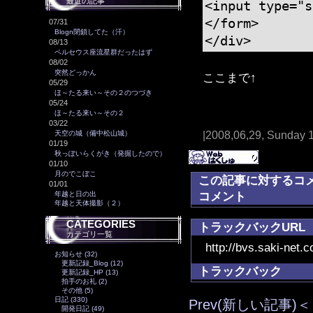
最近の記事
<input type="s
</form>
07/31
Blogn閉鎖してた（汗）
</div>
08/13
ペルセウス座流星群だったはず
08/02
突然どっかん
ここまで↑
05/29
ほ～たる来い～その２のつづき
05/24
ほ～たる来い～その２
03/22
天空の城（備中松山城）
|2008,06,29, Sunday 
01/19
秋っぽいらくがき（発掘したので）
01/10
月のでこぼこ
この記事に対するコ
01/01
コメント
年越と日の出
年越と天体撮影（２）
CATEGORIES
トラックバックURL
カテゴリ一覧
http://bvs.saki-net.
お知らせ (32)
更新記録_Blog (12)
トラックバック
更新記録_HP (13)
拍手のお礼 (2)
その他 (5)
日記 (330)
Prev(新しい記事)＜
開発日記 (49)