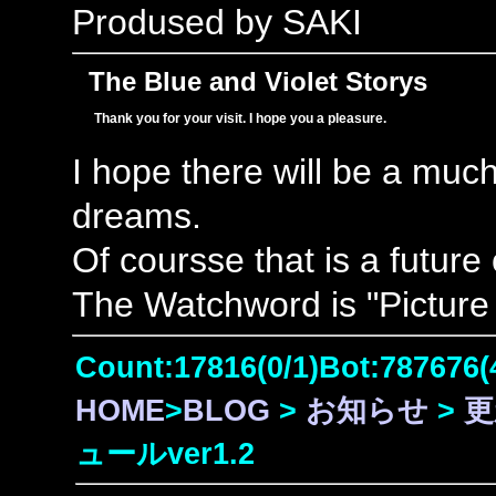
Prodused by SAKI
The Blue and Violet Storys
Thank you for your visit. I hope you a pleasure.
I hope there will be a muc
dreams.
Of coursse that is a future
The Watchword is "Picture 
Count:17816(0/1)Bot:787676(
HOME
>
BLOG
>
お知らせ
>
更
ュールver1.2