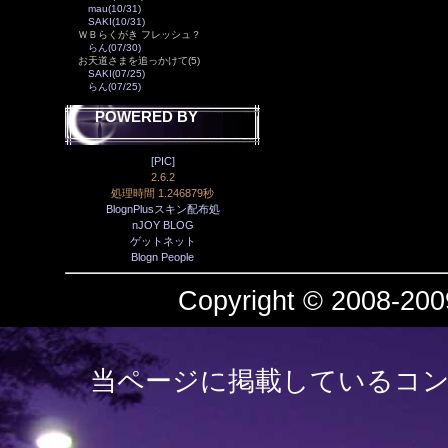
mau(10/31)
SAKI(10/31)
ＷＢらくがき フレッシュ？
らん(07/30)
お天道さまを追っかけて(5)
SAKI(07/25)
らん(07/25)
POWERED BY
[PIC]
2.6.2
処理時間 1.246879秒
BlognPlusスキン配布処
nJOY BLOG
ゲットネット
Blogn People
Copyright © 2008-2009
当ページに掲載しているコン