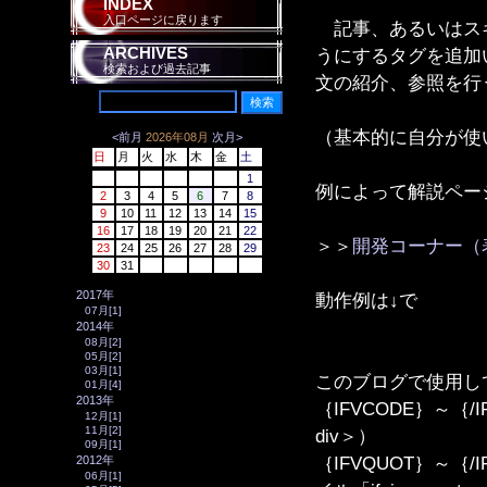
INDEX
入口ページに戻ります
記事、あるいはスキ
ARCHIVES
うにするタグを追加
検索および過去記事
文の紹介、参照を行
（基本的に自分が使
<前月
2026年08月
次月>
日
月
火
水
木
金
土
1
例によって解説ペー
2
3
4
5
6
7
8
9
10
11
12
13
14
15
16
17
18
19
20
21
22
＞＞
開発コーナー（
23
24
25
26
27
28
29
30
31
2017年
動作例は↓で
07月[1]
2014年
08月[2]
05月[2]
03月[1]
このブログで使用し
01月[4]
2013年
｛IFVCODE｝～｛/
12月[1]
11月[2]
div＞）
09月[1]
｛IFVQUOT｝～
2012年
06月[1]