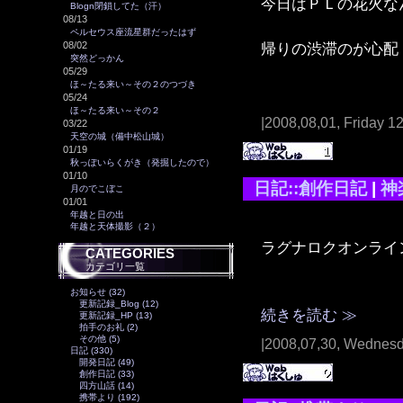
今日はＰＬの花火な
Blogn閉鎖してた（汗）
08/13
ペルセウス座流星群だったはず
帰りの渋滞のが心配
08/02
突然どっかん
05/29
ほ～たる来い～その２のつづき
05/24
ほ～たる来い～その２
|2008,08,01, Friday 1
03/22
天空の城（備中松山城）
01/19
秋っぽいらくがき（発掘したので）
01/10
日記::創作日記
|
神
月のでこぼこ
01/01
年越と日の出
年越と天体撮影（２）
ラグナロクオンライ
CATEGORIES
カテゴリ一覧
お知らせ (32)
更新記録_Blog (12)
続きを読む ≫
更新記録_HP (13)
拍手のお礼 (2)
その他 (5)
|2008,07,30, Wednesd
日記 (330)
開発日記 (49)
創作日記 (33)
四方山話 (14)
携帯より (192)