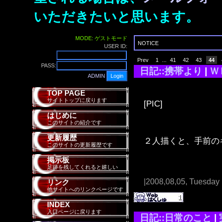
いただきたいと思います。
MODE: ゲストモード
NOTICE
USER ID:
Prev
1
...
41
42
43
44
PASS:
日記::携帯より
|
Ｗ
ADMIN
TOP PAGE
サイトトップに戻ります
[PIC]
はじめに
このサイトの紹介です
更新履歴
２人描くと、手前の
このサイトの更新履歴です
掲示板
足跡を残してくれると嬉しい
|2008,08,05, Tuesday
リンク
他サイトへのリンクページです
INDEX
入口ページに戻ります
日記::日常のこと
|