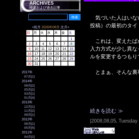
ARCHIVES
検索および過去記事
気づいた人はいない
投稿）の最初のタイ
<前月
2026年08月
次月>
日
月
火
水
木
金
土
1
これは、変えたばか
2
3
4
5
6
7
8
入力方式が少し異な
9
10
11
12
13
14
15
16
17
18
19
20
21
22
ルを変更するつもり
23
24
25
26
27
28
29
30
31
とまぁ、そんな裏
2017年
07月[1]
2014年
08月[2]
05月[2]
03月[1]
01月[4]
2013年
12月[1]
続きを読む ≫
11月[2]
09月[1]
2012年
|2008,08,05, Tuesday
06月[1]
05月[5]
2011年
04月[2]