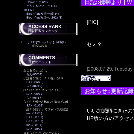
日記::携帯より
|
Ｗ
日常のこと (28)
どうでもいいこと (14)
Tips (7)
BlognPlus改造(一般) (4)
BlognPlus改造(ver262) (3)
[PIC]
ACCESS RANK
閲覧回数ランキング
1.
[E142]ＷＢらくがき 初詣
(1)
セミ？
[PIC]100％
COMMENTS
最近のコメント
|2008,07,29, Tuesday
おこるでぇしかし
らん(05/04)
小説おき場に「１７番」をUP
SAKI(06/20)
らん(06/19)
お知らせ::更新記録
ほ〜ほ〜ホ〜タルこい（４）
SAKI(06/17)
らん(06/17)
らくがき帳〜A Happy New Year!
SAKI(01/01)
いい加減頭にきたの
「続きを隠す」でジャンプ先指定
mau(11/01)
HP版の方のアクセ
SAKI(11/01)
SAKI(11/01)
mau(10/31)
SAKI(10/31)
ＷＢらくがき フレッシュ？