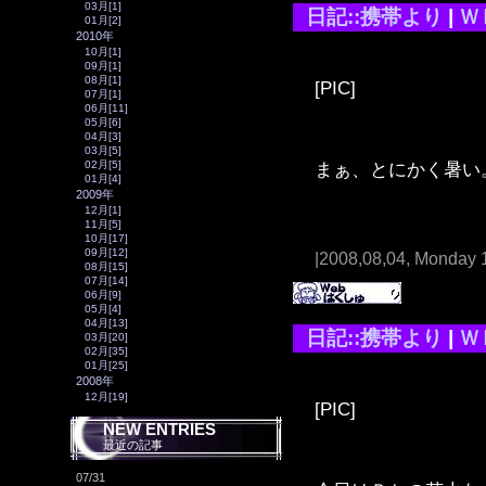
03月[1]
日記::携帯より
|
Ｗ
01月[2]
2010年
10月[1]
09月[1]
08月[1]
[PIC]
07月[1]
06月[11]
05月[6]
04月[3]
03月[5]
まぁ、とにかく暑い
02月[5]
01月[4]
2009年
12月[1]
11月[5]
10月[17]
09月[12]
|2008,08,04, Monday 
08月[15]
07月[14]
06月[9]
05月[4]
04月[13]
日記::携帯より
|
Ｗ
03月[20]
02月[35]
01月[25]
2008年
12月[19]
[PIC]
NEW ENTRIES
最近の記事
07/31