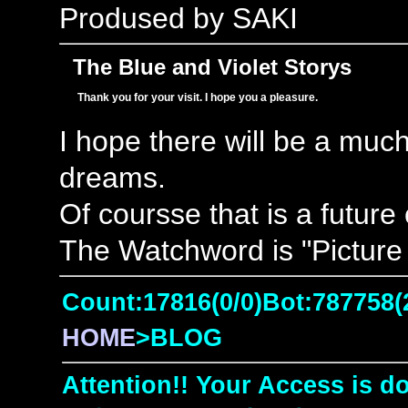
Prodused by SAKI
The Blue and Violet Storys
Thank you for your visit. I hope you a pleasure.
I hope there will be a muc
dreams.
Of coursse that is a future
The Watchword is "Picture 
Count:17816(0/0)Bot:787758(
HOME
>BLOG
Attention!! Your Access is do