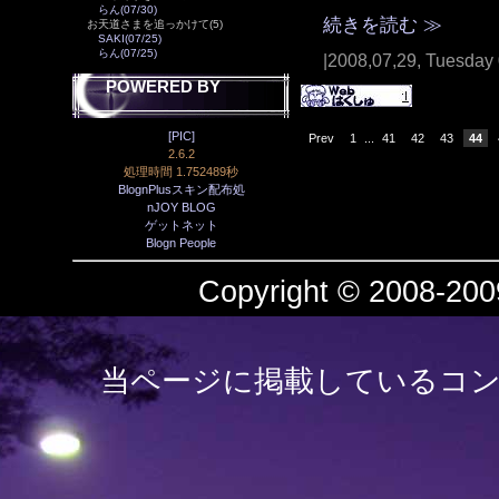
らん(07/30)
続きを読む ≫
お天道さまを追っかけて(5)
SAKI(07/25)
らん(07/25)
|2008,07,29, Tuesday
POWERED BY
[PIC]
Prev
1
...
41
42
43
44
2.6.2
処理時間 1.752489秒
BlognPlusスキン配布処
nJOY BLOG
ゲットネット
Blogn People
Copyright © 2008-2009
当ページに掲載しているコン