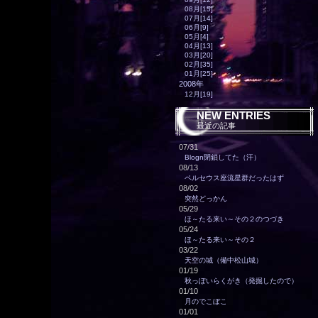
08月[15]
07月[14]
06月[9]
05月[4]
04月[13]
03月[20]
02月[35]
01月[25]
2008年
12月[19]
NEW ENTRIES
最近の記事
07/31
Blogn閉鎖してた（汗）
08/13
ペルセウス座流星群だったはず
08/02
突然どっかん
05/29
ほ～たる来い～その２のつづき
05/24
ほ～たる来い～その２
03/22
天空の城（備中松山城）
01/19
秋っぽいらくがき（発掘したので）
01/10
月のでこぼこ
01/01