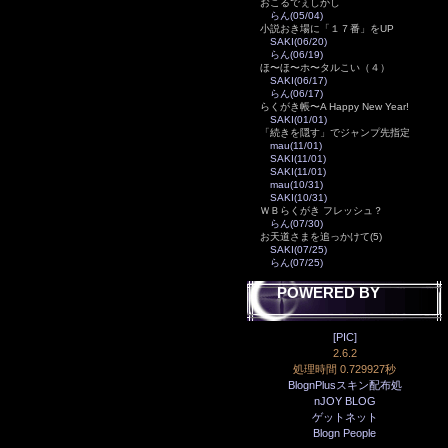
おこるでぇしかし
らん(05/04)
小説おき場に「１７番」をUP
SAKI(06/20)
らん(06/19)
ほ〜ほ〜ホ〜タルこい（４）
SAKI(06/17)
らん(06/17)
らくがき帳〜A Happy New Year!
SAKI(01/01)
「続きを隠す」でジャンプ先指定
mau(11/01)
SAKI(11/01)
SAKI(11/01)
mau(10/31)
SAKI(10/31)
ＷＢらくがき フレッシュ？
らん(07/30)
お天道さまを追っかけて(5)
SAKI(07/25)
らん(07/25)
POWERED BY
[PIC]
2.6.2
処理時間 0.729927秒
BlognPlusスキン配布処
nJOY BLOG
ゲットネット
Blogn People