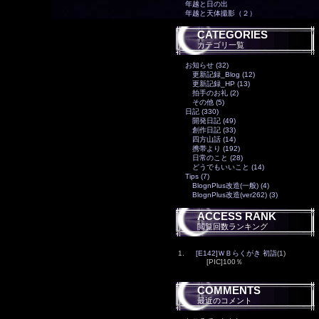
年越と日の出
年越と天体撮影（２）
CATEGORIES
カテゴリ一覧
お知らせ (32)
更新記録_Blog (12)
更新記録_HP (13)
拍手のお礼 (2)
その他 (5)
日記 (330)
開発日記 (49)
創作日記 (33)
四方山話 (14)
携帯より (192)
日常のこと (28)
どうでもいいこと (14)
Tips (7)
BlognPlus改造(一般) (4)
BlognPlus改造(ver262) (3)
ACCESS RANK
閲覧回数ランキング
1.
[E142]ＷＢらくがき 初詣
(1)
[PIC]100％
COMMENTS
最近のコメント