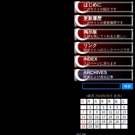
はじめに
このサイトの紹介です
更新履歴
このサイトの更新履歴です
掲示板
足跡を残してくれると嬉しい
リンク
他サイトへのリンクページです
INDEX
入口ページに戻ります
ARCHIVES
検索および過去記事
<前月
2026年06月
次月>
日
月
火
水
木
金
土
1
2
3
4
5
6
7
8
9
10
11
12
13
14
15
16
17
18
19
20
21
22
23
24
25
26
27
28
29
30
2017年