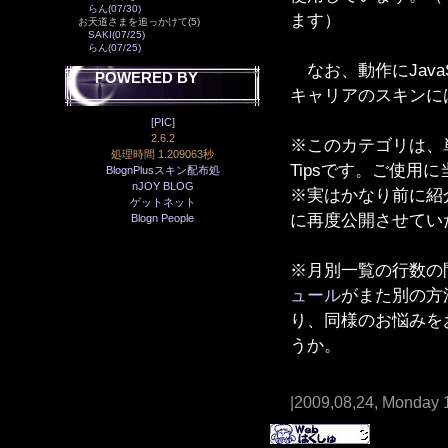
らん(07/30)
ます）
お天道さまを追っかけて(5)
SAKI(07/25)
らん(07/25)
なお、動作にJava
POWERED BY
キャリアのスキンに
[PIC]
2.6.2
※このカテゴリは、単に
処理時間 1.209063秒
Tipsです。ご使用
BlognPlusスキン配布処
nJOY BLOG
※実はかなり前に紹
ゲットネット
に再度公開させてい
Blogn People
※月別一覧の行数の
ュール
がまた別の方法
り、同様のお悩みを
うか。
|2009,08,24, Monday 