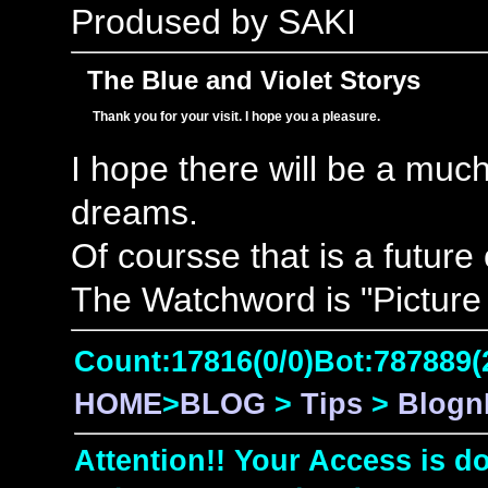
Prodused by SAKI
The Blue and Violet Storys
Thank you for your visit. I hope you a pleasure.
I hope there will be a muc
dreams.
Of coursse that is a future
The Watchword is "Picture 
Count:17816(0/0)Bot:787889(
HOME
>
BLOG
>
Tips
>
Blog
Attention!! Your Access is do