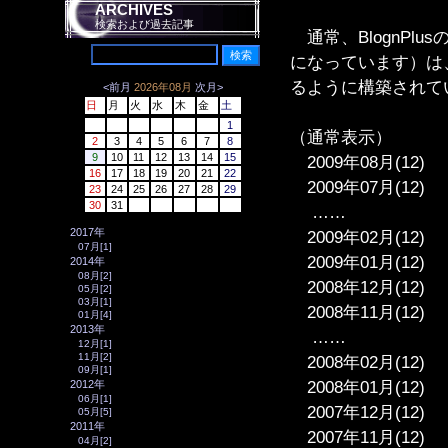
ARCHIVES
検索および過去記事
通常、BlognPlu
になっています）は
るように構築されて
<前月
2026年08月
次月>
日
月
火
水
木
金
土
1
（通常表示）
2
3
4
5
6
7
8
9
10
11
12
13
14
15
2009年08月(12)
16
17
18
19
20
21
22
2009年07月(12)
23
24
25
26
27
28
29
30
31
……
2017年
2009年02月(12)
07月[1]
2009年01月(12)
2014年
08月[2]
2008年12月(12)
05月[2]
03月[1]
2008年11月(12)
01月[4]
2013年
……
12月[1]
11月[2]
2008年02月(12)
09月[1]
2008年01月(12)
2012年
06月[1]
2007年12月(12)
05月[5]
2011年
2007年11月(12)
04月[2]