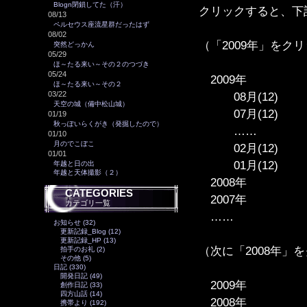
Blogn閉鎖してた（汗）
クリックすると、下
08/13
ペルセウス座流星群だったはず
08/02
（「2009年」をク
突然どっかん
05/29
ほ～たる来い～その２のつづき
05/24
2009年
ほ～たる来い～その２
03/22
08月(12)
天空の城（備中松山城）
07月(12)
01/19
秋っぽいらくがき（発掘したので）
……
01/10
月のでこぼこ
02月(12)
01/01
01月(12)
年越と日の出
年越と天体撮影（２）
2008年
CATEGORIES
2007年
カテゴリ一覧
……
お知らせ (32)
更新記録_Blog (12)
更新記録_HP (13)
（次に「2008年」
拍手のお礼 (2)
その他 (5)
日記 (330)
開発日記 (49)
2009年
創作日記 (33)
四方山話 (14)
2008年
携帯より (192)