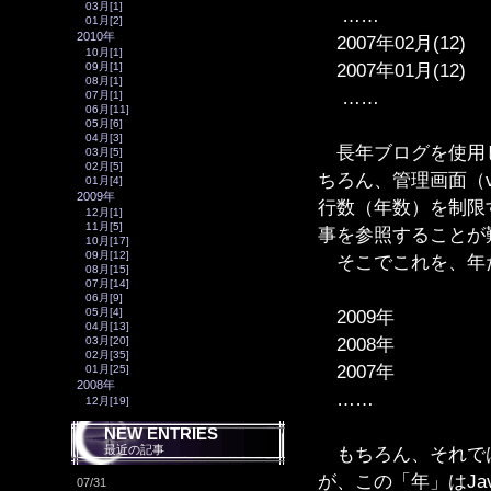
03月[1]
……
01月[2]
2010年
2007年02月(12)
10月[1]
2007年01月(12)
09月[1]
08月[1]
……
07月[1]
06月[11]
05月[6]
04月[3]
長年ブログを使用し
03月[5]
02月[5]
ちろん、管理画面（v
01月[4]
2009年
行数（年数）を制限
12月[1]
11月[5]
事を参照することが
10月[17]
09月[12]
そこでこれを、年
08月[15]
07月[14]
06月[9]
05月[4]
2009年
04月[13]
2008年
03月[20]
02月[35]
2007年
01月[25]
2008年
……
12月[19]
NEW ENTRIES
最近の記事
もちろん、それでは
が、この「年」はJa
07/31