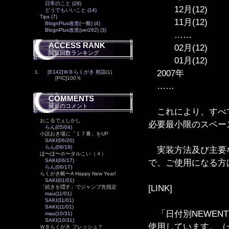
日常のこと (28)
12月(12)
どうでもいいこと (14)
Tips (7)
11月(12)
BlognPlus改造(一般) (4)
BlognPlus改造(ver262) (3)
……
ACCESS RANK
02月(12)
閲覧回数ランキング
01月(12)
2007年
1.
[E142]ＷＢらくがき 初詣
(1)
[PIC]100％
……
COMMENTS
最近のコメント
これにより、すべて
おこるでぇしかし
必要最小限のスペー
らん(05/04)
小説おき場に「１７番」をUP
SAKI(06/20)
らん(06/19)
実装方法及び主要な
ほ〜ほ〜ホ〜タルこい（４）
SAKI(06/17)
で、ご使用になる方
らん(06/17)
らくがき帳〜A Happy New Year!
SAKI(01/01)
[LINK]
「続きを隠す」でジャンプ先指定
mau(11/01)
SAKI(11/01)
SAKI(11/01)
「日付別NEWENTR
mau(10/31)
SAKI(10/31)
使用しています。（一応動作
ＷＢらくがき フレッシュ？