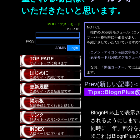
いただきたいと思います。
MODE: ゲストモード
NOTICE
USER ID:
拙作のBlogn用モジュール（コ
サーバー移転時に不都合があり、
PASS:
を紹介させていただいていますの
ADMIN
→
コメントアイコン＆絵文字モジ
→
表示モード別分岐タグモジュー
TOP PAGE
サイトトップに戻ります
なお、「
開発コーナー
」では上
はじめに
ます。
このサイトの紹介です
Prev(新しい記事)＜
更新履歴
Tips::BlognPlu
このサイトの更新履歴です
掲示板
足跡を残してくれると嬉しい
BlognPlus上で
リンク
されるようにします
他サイトへのリンクページです
同時に「年」部分を
INDEX
入口ページに戻ります
※これはBlognP